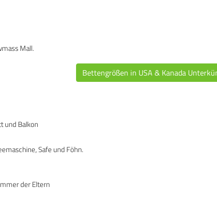
owmass Mall.
Bettengrößen in USA & Kanada Unterkü
n
t und Balkon
ffeemaschine, Safe und Föhn.
immer der Eltern