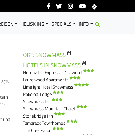
EISEN
HELISKIING
SPECIALS
INFO
ORT: SNOWMASS
HOTELS IN SNOWMASS
Holiday Inn Express - Wildwood
Laurelwood Apartments
Lage,
Limelight Hotel Snowmass
Pokolodi Lodge
tern
Snowmass Inn
ss,
Snowmass Mountain Chalet
Stonebridge Inn
en und
Tamarack Townhomes
The Crestwood