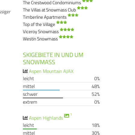
The Crestwood Condominiums
The Villas at Snowmass Club
ssiger
Timberline Apartments
Top of the Village
Viceroy Snowmass
Westin Snowmass
SKIGEBIETE IN UND UM
SNOWMASS
Aspen Mountain AJAX
leicht
0%
mittel
48%
schwer
52%
extrem
0%
1
Aspen Highlands
leicht
18%
mittel
30%