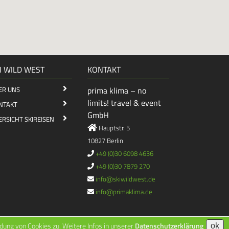
I WILD WEST
KONTAKT
ER UNS
prima klima – no
limits! travel & event
NTAKT
GmbH
ERSICHT SKIREISEN
Hauptstr. 5
10827 Berlin
+49 (0)30 6098 4636
+49 (0)30 7879 270
info@skiwildwest.de
info@primaklima.de
ung von Cookies zu. Weitere Infos in unserer
Datenschutzerklärung
ok