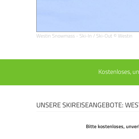
Westin Snowmass - Ski-In / Ski-Out © Westin
Kostenloses, un
UNSERE SKIREISEANGEBOTE: WE
Bitte kostenloses, unver