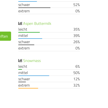
schwer
52%
extrem
0%
Aspen Buttermilk
leicht
35%
mittel
39%
nften
schwer
26%
extrem
0%
Snowmass
leicht
6%
mittel
50%
schwer
12%
extrem
32%