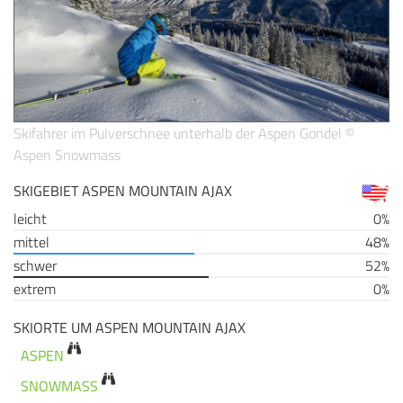
Skifahrer im Pulverschnee unterhalb der Aspen Gondel ©
Aspen Snowmass
SKIGEBIET ASPEN MOUNTAIN AJAX
leicht
0%
mittel
48%
schwer
52%
extrem
0%
SKIORTE UM ASPEN MOUNTAIN AJAX
ASPEN
SNOWMASS