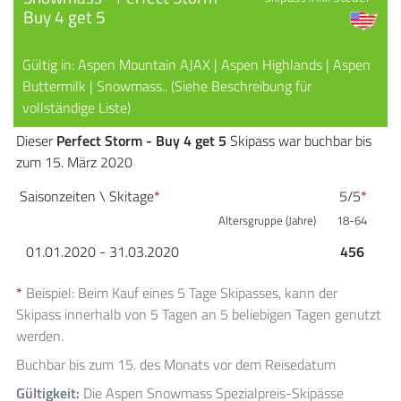
Buy 4 get 5
Gültig in: Aspen Mountain AJAX | Aspen Highlands | Aspen
Buttermilk | Snowmass.. (Siehe Beschreibung für
vollständige Liste)
Dieser
Perfect Storm - Buy 4 get 5
Skipass war buchbar bis
zum 15. März 2020
Saisonzeiten \ Skitage
*
5/5
*
Altersgruppe (Jahre)
18-64
01.01.2020 - 31.03.2020
456
*
Beispiel: Beim Kauf eines 5 Tage Skipasses, kann der
Skipass innerhalb von 5 Tagen an 5 beliebigen Tagen genutzt
werden.
Buchbar bis zum 15. des Monats vor dem Reisedatum
Gültigkeit:
Die Aspen Snowmass Spezialpreis-Skipässe