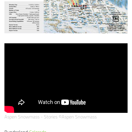
Aspen Snowmass - Stories ©Aspen Snowmass
Bundesland:
Colorado