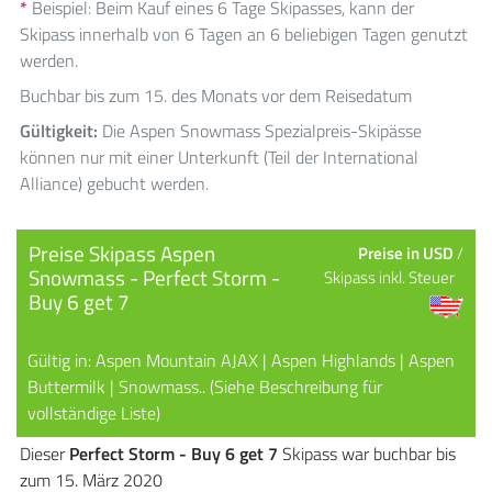
*
Beispiel: Beim Kauf eines 6 Tage Skipasses, kann der
Skipass innerhalb von 6 Tagen an 6 beliebigen Tagen genutzt
werden.
Buchbar bis zum 15. des Monats vor dem Reisedatum
Gültigkeit:
Die Aspen Snowmass Spezialpreis-Skipässe
können nur mit einer Unterkunft (Teil der International
Alliance) gebucht werden.
Preise Skipass Aspen
Preise in USD
/
Snowmass - Perfect Storm -
Skipass inkl. Steuer
Buy 6 get 7
Gültig in: Aspen Mountain AJAX | Aspen Highlands | Aspen
Buttermilk | Snowmass.. (Siehe Beschreibung für
vollständige Liste)
Dieser
Perfect Storm - Buy 6 get 7
Skipass war buchbar bis
zum 15. März 2020