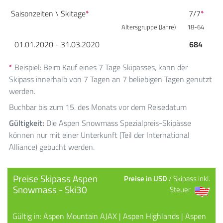
Saisonzeiten \ Skitage
*
7/7
*
Altersgruppe (Jahre)
18-64
01.01.2020 - 31.03.2020
684
*
Beispiel: Beim Kauf eines 7 Tage Skipasses, kann der
Skipass innerhalb von 7 Tagen an 7 beliebigen Tagen genutzt
werden.
Buchbar bis zum 15. des Monats vor dem Reisedatum
Gültigkeit:
Die Aspen Snowmass Spezialpreis-Skipässe
können nur mit einer Unterkunft (Teil der International
Alliance) gebucht werden.
Preise Skipass Aspen
Preise in USD
/ Skipass inkl.
Snowmass - Ski30
Steuer
Gültig in: Aspen Mountain AJAX | Aspen Highlands | Aspen