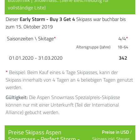
vollständige Liste)
Dieser
Early Storm - Buy 3 Get 4
Skipass war buchbar bis
zum 15. Oktober 2019
Saisonzeiten \ Skitage
*
4/4
*
Altersgruppe (Jahre)
18-64
01.01.2020 - 31.03.2020
342
*
Beispiel: Beim Kauf eines 4 Tage Skipasses, kann der
Skipass innerhalb von 4 Tagen an 4 beliebigen Tagen genutzt
werden.
Gültigkeit:
Die Aspen Snowmass Spezialpreis-Skipässe
können nur mit einer Unterkunft (Teil der International
Alliance) gebucht werden.
Preise Skipass Aspen
Preise in USD
/
Snowmass - Perfect Storm -
Skipass inkl. Steuer