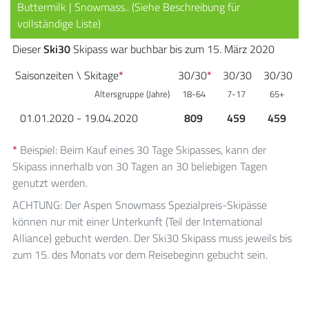
Buttermilk | Snowmass.. (Siehe Beschreibung für
vollständige Liste)
Dieser
Ski30
Skipass war buchbar bis zum 15. März 2020
Saisonzeiten \ Skitage
*
30/30
*
30/30
30/30
Altersgruppe (Jahre)
18-64
7-17
65+
01.01.2020 - 19.04.2020
809
459
459
*
Beispiel: Beim Kauf eines 30 Tage Skipasses, kann der
Skipass innerhalb von 30 Tagen an 30 beliebigen Tagen
genutzt werden.
ACHTUNG: Der Aspen Snowmass Spezialpreis-Skipässe
können nur mit einer Unterkunft (Teil der International
Alliance) gebucht werden. Der Ski30 Skipass muss jeweils bis
zum 15. des Monats vor dem Reisebeginn gebucht sein.