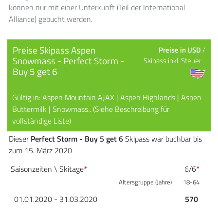
können nur mit einer Unterkunft (Teil der International
Alliance) gebucht werden.
Preise Skipass Aspen
Preise in USD
/
Snowmass - Perfect Storm -
Skipass inkl. Steuer
Buy 5 get 6
Gültig in: Aspen Mountain AJAX | Aspen Highlands | Aspen
Buttermilk | Snowmass.. (Siehe Beschreibung für
vollständige Liste)
Dieser
Perfect Storm - Buy 5 get 6
Skipass war buchbar bis
zum 15. März 2020
Saisonzeiten \ Skitage
*
6/6
*
Altersgruppe (Jahre)
18-64
01.01.2020 - 31.03.2020
570