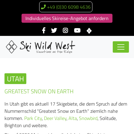
+49 (0)30 6098 4636
Individuelles Skireise-Angebot anfordern
UTAH
GREATEST SNOW ON EARTH
In Utah gibt es aktuell 17 Skigebiete, die dem Spruch auf dem
Nummernschild "Greatest Snow on Earth" ziemlich nahe
kommen.
Park City
,
Deer Valley
,
Alta
,
Snowbird
, Solitude,
Brighton und weitere.