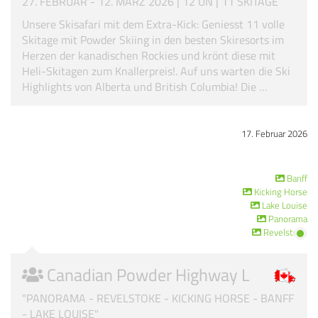
27. FEBRUAR - 12. MÄRZ 2026 | 12 ÜN | 11 SKITAGE
Unsere Skisafari mit dem Extra-Kick: Geniesst 11 volle
Skitage mit Powder Skiing in den besten Skiresorts im
Herzen der kanadischen Rockies und krönt diese mit
Heli-Skitagen zum Knallerpreis!. Auf uns warten die Ski
Highlights von Alberta und British Columbia! Die …
17. Februar 2026
Banff
Kicking Horse
Lake Louise
Panorama
Revelstoke
Canadian Powder Highway L
"PANORAMA - REVELSTOKE - KICKING HORSE - BANFF
- LAKE LOUISE"