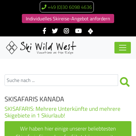
+49 (0)30 6098 4636
Individuelles Skireise-Angebot anfordern
SKISAFARIS KANADA
SKISAFARIS: Mehrere Unterkünfte und mehrere
Skigebiete in 1 Skiurlaub!
Wir haben hier einige unserer beliebtesten