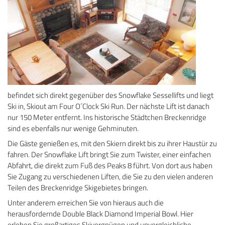
befindet sich direkt gegenüber des Snowflake Sessellifts und liegt
Ski in, Skiout am Four O´Clock Ski Run. Der nächste Lift ist danach
nur 150 Meter entfernt. Ins historische Städtchen Breckenridge
sind es ebenfalls nur wenige Gehminuten.
Die Gäste genießen es, mit den Skiern direkt bis zu ihrer Haustür zu
fahren. Der Snowflake Lift bringt Sie zum Twister, einer einfachen
Abfahrt, die direkt zum Fuß des Peaks 8 führt. Von dort aus haben
Sie Zugang zu verschiedenen Liften, die Sie zu den vielen anderen
Teilen des Breckenridge Skigebietes bringen.
Unter anderem erreichen Sie von hieraus auch die
herausfordernde Double Black Diamond Imperial Bowl. Hier
erleben Sie großartiges Skivergnügen und unvergleichliche