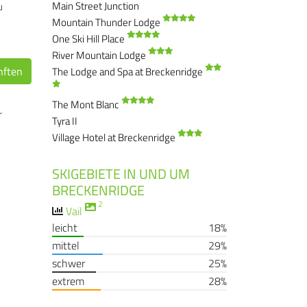
Main Street Junction
u
Mountain Thunder Lodge
One Ski Hill Place
River Mountain Lodge
nften
The Lodge and Spa at Breckenridge
The Mont Blanc
r
Tyra II
Village Hotel at Breckenridge
SKIGEBIETE IN UND UM
BRECKENRIDGE
2
Vail
leicht
18%
mittel
29%
schwer
25%
extrem
28%