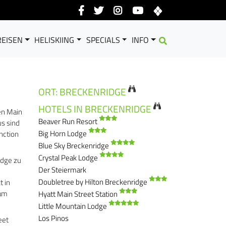
EISEN
HELISKIING
SPECIALS
INFO
ORT: BRECKENRIDGE
HOTELS IN BRECKENRIDGE
hen Main
Beaver Run Resort
us sind
Big Horn Lodge
nction
Blue Sky Breckenridge
Crystal Peak Lodge
idge zu
Der Steiermark
Doubletree by Hilton Breckenridge
t in
 am
Hyatt Main Street Station
Little Mountain Lodge
Los Pinos
eet