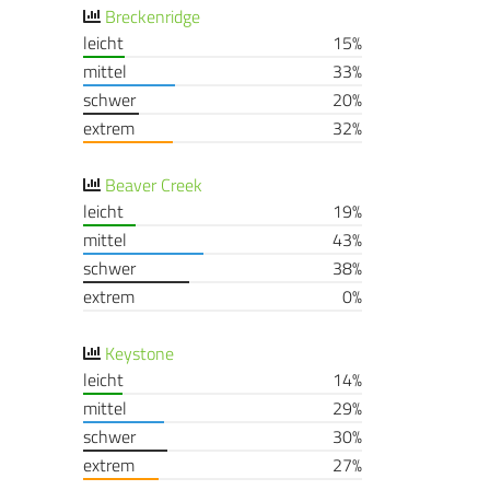
Breckenridge
leicht
15%
mittel
33%
schwer
20%
extrem
32%
Beaver Creek
leicht
19%
mittel
43%
schwer
38%
extrem
0%
Keystone
leicht
14%
mittel
29%
schwer
30%
extrem
27%