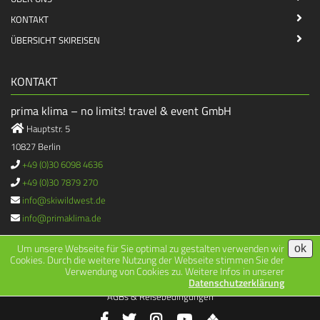
KONTAKT
ÜBERSICHT SKIREISEN
KONTAKT
prima klima – no limits! travel & event GmbH
Hauptstr. 5
10827 Berlin
+49 (0)30 6098 4636
+49 (0)30 7879 270
info@skiwildwest.de
info@primaklima.de
Um unsere Webseite für Sie optimal zu gestalten verwenden wir
ok
Cookies. Durch die weitere Nutzung der Webseite stimmen Sie der
Verwendung von Cookies zu. Weitere Infos in unserer
|
|
2026 © All Rights Reserved.
Impressum
Datenschutz
Datenschutzerklärung
AGBs & Reisebedingungen