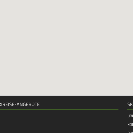
KIREISE-ANGEBOTE
SK
ÜB
KO
ÜB