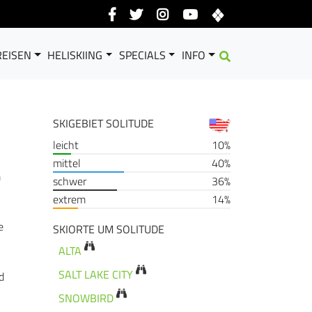
EISEN
HELISKIING
SPECIALS
INFO
SKIGEBIET SOLITUDE
leicht
10%
mittel
40%
m
schwer
36%
extrem
14%
e
SKIORTE UM SOLITUDE
ALTA
SALT LAKE CITY
d
SNOWBIRD