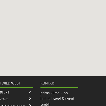
I WILD WEST
KONTAKT
ER UNS
prima klima – no
limits! travel & event
NTAKT
GmbH
ERSICHT SKIREISEN