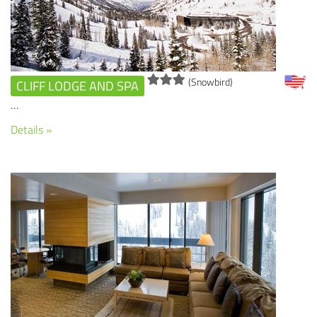
(Snowbird)
CLIFF LODGE AND SPA
…
Details »