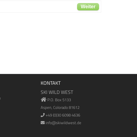
Weiter
KONTAKT
SKI WILD WEST
f
P.O. Box 5133
Aspen, Colorado 81612
+49 (0)30 6098 4636
info@skiwildwest.de