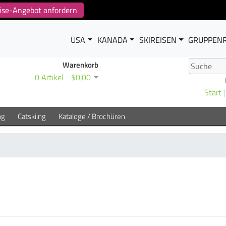
reise-Angebot anfordern
USA
KANADA
SKIREISEN
GRUPPENR
Warenkorb
0 Artikel - $0,00
Start
ng
Catskiing
Kataloge / Brochüren