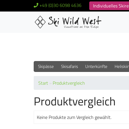
+49 (0)30 6098 4636
Individuelles Ski
Skipässe
Skisafaris
Unterkünfte
Heliskii
Start
»
Produktvergleich
Produktvergleich
Keine Produkte zum Vergleich gewählt.