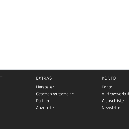
T
EXTRAS
KONTO
Hersteller
Konto
Geschenkgutscheine
Auftragsverlau
Partner
Wunschliste
Angebote
Newsletter