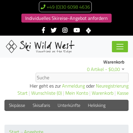
+49 (0)30 6098 4636
Individuelles Skireise-Angebot anfordern
Warenkorb
0 Artikel - $0,00
Hier geht es zur
Anmeldung
oder
Neuregistrierung
Start
|
Wunschliste (0)
|
Mein Konto
|
Warenkorb
|
Kasse
Skipässe
Skisafaris
Unterkünfte
Heliskiing
Catskiing
Kataloge / Brochüren
Start
»
Angebote