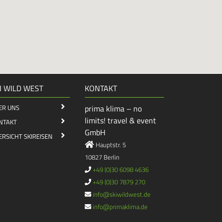
I WILD WEST
KONTAKT
ER UNS
prima klima – no
limits! travel & event
NTAKT
GmbH
ERSICHT SKIREISEN
Hauptstr. 5
10827 Berlin
+49 (0)30 6098 4636
+49 (0)30 7879 270
info@skiwildwest.de
info@primaklima.de