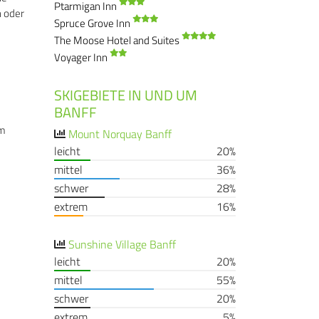
Ptarmigan Inn
n oder
Spruce Grove Inn
The Moose Hotel and Suites
Voyager Inn
SKIGEBIETE IN UND UM
BANFF
im
Mount Norquay Banff
leicht
20%
mittel
36%
schwer
28%
extrem
16%
Sunshine Village Banff
leicht
20%
mittel
55%
schwer
20%
extrem
5%