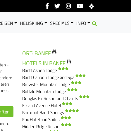
EISEN
HELISKIING
SPECIALS
INFO
ORT: BANFF
HOTELS IN BANFF
ten -
Banff Aspen Lodge
r
Banff Caribou Lodge and Spa
sondere
neren
Brewster Mountain Lodge
tness
Buffalo Mountain Lodge
Douglas Fir Resort und Chalets
Elk and Avenue Hotel
nften
Fairmont Banff Springs
Fox Hotel and Suites
onen.
Hidden Ridge Resort
ne