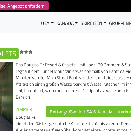
reise-Angebot anfordern
USA
KANADA
SKIREISEN
GRUPPENR
ALETS
Das Douglas Fir Resort & Chalets - mit über 130 Zimmern & Sui
liegt auf dem Tunnel Mountain etwas oberhalb von Banff, ca. vie
Minuten von der Main Street Banffs entfernt und bietet als be
Attraktion einen großen Wasserpark mit Wasserrutschen im in
Teil, Dampfbad, Sauna und mehrere Whirlpools sowie einem Fi
Bereich.
ZIMMER
Bettengrößen in USA & Kanada Unterkü
Douglas Fir
bietet den Gästen gemütliche Apartments für bis zu zehn Pers
Alle Apartments verfügen über komplett eingerichtete, moder