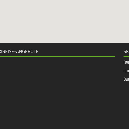
KIREISE-ANGEBOTE
SK
ÜB
KO
ÜB