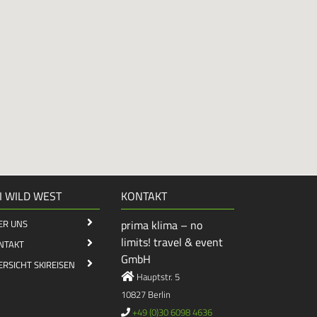
I WILD WEST
KONTAKT
ER UNS
prima klima – no
limits! travel & event
NTAKT
GmbH
ERSICHT SKIREISEN
Hauptstr. 5
10827 Berlin
+49 (0)30 6098 4636