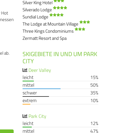
Silver King Hotel
Silverado Lodge
r Hot
Sundial Lodge
enessen
The Lodge at Mountain Village
Three Kings Condominiums
Zermatt Resort and Spa
SKIGEBIETE IN UND UM PARK
el ab.
CITY
Deer Valley
leicht
15%
mittel
50%
schwer
35%
extrem
10%
Park City
leicht
12%
mittel
47%