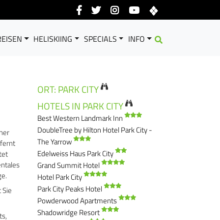
EISEN
HELISKIING
SPECIALS
INFO
ORT: PARK CITY
HOTELS IN PARK CITY
Best Western Landmark Inn
DoubleTree by Hilton Hotel Park City -
her
The Yarrow
tfernt
Edelweiss Haus Park City
tet
entales
Grand Summit Hotel
ge.
Hotel Park City
Park City Peaks Hotel
 Sie
Powderwood Apartments
Shadowridge Resort
ts,