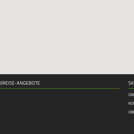
KIREISE-ANGEBOTE
SK
ÜB
KO
ÜB