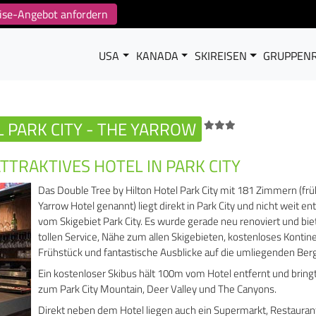
reise-Angebot anfordern
USA
KANADA
SKIREISEN
GRUPPENR
 PARK CITY - THE YARROW
TTRAKTIVES HOTEL IN PARK CITY
Das Double Tree by Hilton Hotel Park City mit 181 Zimmern (frü
Yarrow Hotel genannt) liegt direkt in Park City und nicht weit en
vom Skigebiet Park City. Es wurde gerade neu renoviert und bie
tollen Service, Nähe zum allen Skigebieten, kostenloses Kontin
Frühstück und fantastische Ausblicke auf die umliegenden Ber
Ein kostenloser Skibus hält 100m vom Hotel entfernt und bringt
zum Park City Mountain, Deer Valley und The Canyons.
Direkt neben dem Hotel liegen auch ein Supermarkt, Restauran