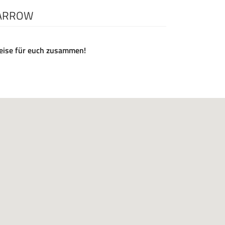
YARROW
ireise für euch zusammen!