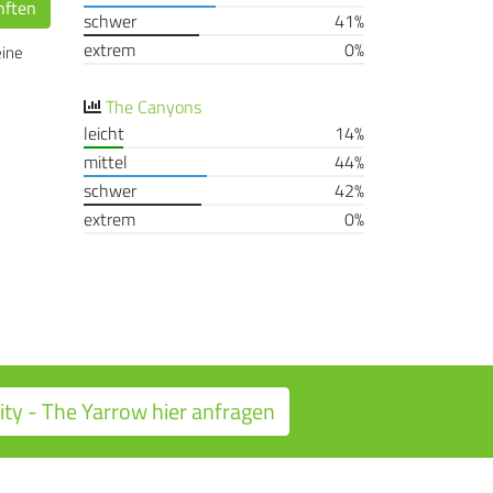
nften
schwer
41%
extrem
0%
eine
The Canyons
leicht
14%
mittel
44%
schwer
42%
extrem
0%
ity - The Yarrow hier anfragen