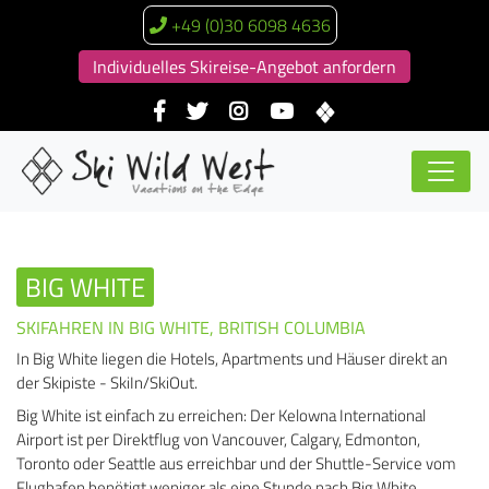
+49 (0)30 6098 4636
Individuelles Skireise-Angebot anfordern
BIG WHITE
SKIFAHREN IN BIG WHITE, BRITISH COLUMBIA
In Big White liegen die Hotels, Apartments und Häuser direkt an
der Skipiste - SkiIn/SkiOut.
Big White ist einfach zu erreichen: Der Kelowna International
Airport ist per Direktflug von Vancouver, Calgary, Edmonton,
Toronto oder Seattle aus erreichbar und der Shuttle-Service vom
Flughafen benötigt weniger als eine Stunde nach Big White.