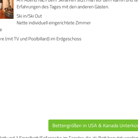
Erfahrungen des Tages mit den anderen Gästen.
Ski in/Ski Out
Nette individuell eingerichtete Zimmer
ve
re (mit TV und Poolbillard) im Erdgeschoss
Bettengrößen in USA & Kanada Unterkü
 und 1 Einzelbett (Sofanische im Fenster, die als Bett benutzt werden