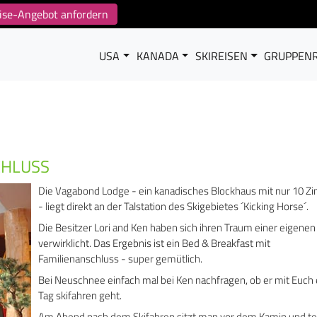
reise-Angebot anfordern
USA
KANADA
SKIREISEN
GRUPPENR
CHLUSS
Die Vagabond Lodge - ein kanadisches Blockhaus mit nur 10 
- liegt direkt an der Talstation des Skigebietes ´Kicking Horse´.
Die Besitzer Lori and Ken haben sich ihren Traum einer eigene
verwirklicht. Das Ergebnis ist ein Bed & Breakfast mit
Familienanschluss - super gemütlich.
Bei Neuschnee einfach mal bei Ken nachfragen, ob er mit Euch
Tag skifahren geht.
Am Abend nach dem Skifahren sitzt man vor dem Kamin und tei