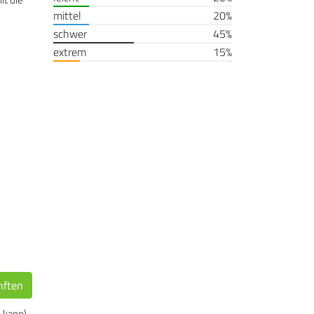
mittel
20%
schwer
45%
extrem
15%
nften
 kann),