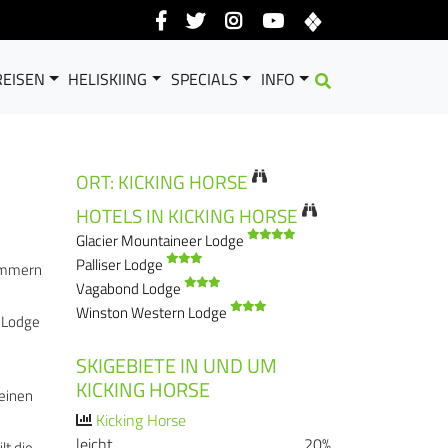
EISEN
HELISKIING
SPECIALS
INFO
ORT: KICKING HORSE
HOTELS IN KICKING HORSE
Glacier Mountaineer Lodge
Palliser Lodge
Zimmern
Vagabond Lodge
Winston Western Lodge
n Lodge
SKIGEBIETE IN UND UM
KICKING HORSE
 einen
Kicking Horse
leicht
20%
lt die