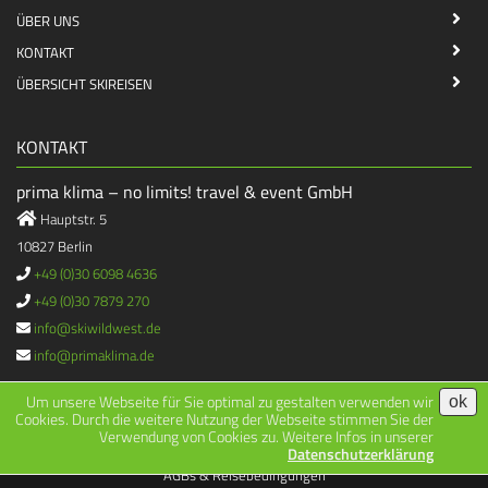
ÜBER UNS
KONTAKT
ÜBERSICHT SKIREISEN
KONTAKT
prima klima – no limits! travel & event GmbH
Hauptstr. 5
10827 Berlin
+49 (0)30 6098 4636
+49 (0)30 7879 270
info@skiwildwest.de
info@primaklima.de
Um unsere Webseite für Sie optimal zu gestalten verwenden wir
ok
Cookies. Durch die weitere Nutzung der Webseite stimmen Sie der
Verwendung von Cookies zu. Weitere Infos in unserer
|
|
2026 © All Rights Reserved.
Impressum
Datenschutz
Datenschutzerklärung
AGBs & Reisebedingungen