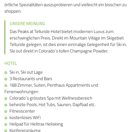
örtliche Spezialitäten auszuprobieren und vielleicht ein bisschen zu
shoppen.
UNSERE MEINUNG
Das Peaks at Telluride Hotel bietet modernen Luxus zum
erschwinglichen Preis. Direkt im Mountain Village im Skigebiet
Telluride gelegen, ist dies einen einmalige Gelegenheit für Ski in,
Ski out direkt in Colorado´s tollen Champagne Powder.
HOTEL
Ski in, Ski out Lage
3 Restaurants und Bars
168 Zimmer, Suiten, Penthaus Appartments und
Ferienwohnungen
Colorado´s grösstes Spa mit Wellnessbereich
beheizte Pools, Hot Tubs, Saunen, Dapfbad etc.
Fitnesscenter
kostenloses WiFi
Helipad für Helitrax Heliskiing
Konferenzräume