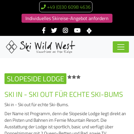
+49 (0)30 6098 4636
Individuelles Skireise-Angebot anfordern
SLOPESIDE LODGE
SKI IN - SKI OUT FÜR ECHTE SKI-BUMS
Ski in - Ski out für echte Ski-Bums.
Der Name ist Programm, denn die Slopeside Lodge liegt direkt an
den Pisten und Bahnen im Fernie Mountain Resort. Die
Ausstattung der Lodge ist sportlich, basic und verfügt über
Doppelzimmer mit 2 Queen-Betten und Bad, sowie TV,