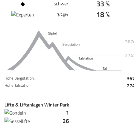
33 %
schwer
18 %
$%§&
367
274
36
Höhe Bergstation:
27
Höhe Talstation:
Lifte & Liftanlagen Winter Park
1
26