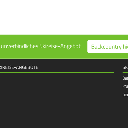
 unverbindliches Skireise-Angebot
Backcountry hi
KIREISE-ANGEBOTE
SK
ÜB
KO
ÜB