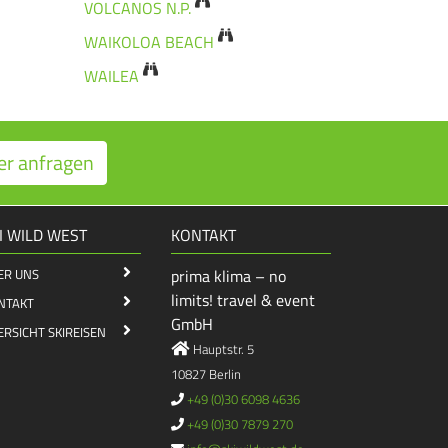
VOLCANOS N.P.
WAIKOLOA BEACH
WAILEA
er anfragen
I WILD WEST
KONTAKT
ER UNS
prima klima – no
limits! travel & event
NTAKT
GmbH
ERSICHT SKIREISEN
Hauptstr. 5
10827 Berlin
+49 (0)30 6098 4636
+49 (0)30 7879 270