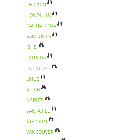
CHICAGO
HONOLULU
KAILUA KONA
KAMLOOPS
KIHEI
LAHAINA
LAS VEGAS
LIHUE
MOAB
NAPLES
SANTA FEE
STEWART
VANCOUVER