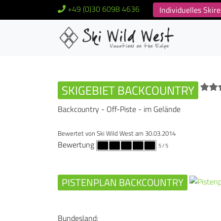
+49 (0)30 6098 4636
Individuelles Ski
SKIGEBIET BACKCOUNTRY
Backcountry - Off-Piste - im Gelände
Bewertet von
Ski Wild West
am
30.03.2014
Bewertung
5
/ 5
PISTENPLAN BACKCOUNTRY
Bundesland: