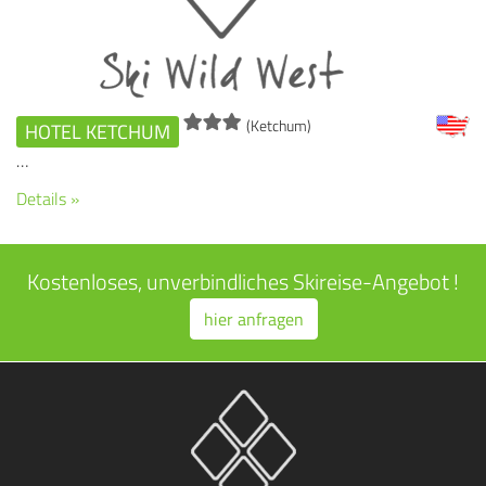
(Ketchum)
HOTEL KETCHUM
…
Details »
Kostenloses, unverbindliches Skireise-Angebot !
hier anfragen