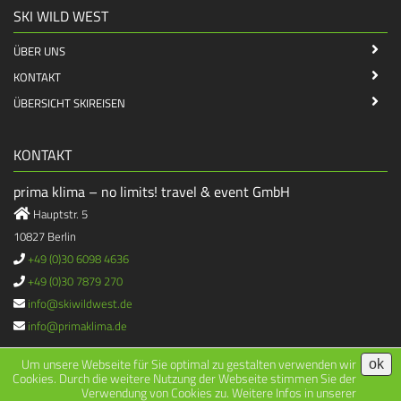
SKI WILD WEST
ÜBER UNS
KONTAKT
ÜBERSICHT SKIREISEN
KONTAKT
prima klima – no limits! travel & event GmbH
Hauptstr. 5
10827 Berlin
+49 (0)30 6098 4636
+49 (0)30 7879 270
info@skiwildwest.de
info@primaklima.de
Um unsere Webseite für Sie optimal zu gestalten verwenden wir
ok
Cookies. Durch die weitere Nutzung der Webseite stimmen Sie der
Verwendung von Cookies zu. Weitere Infos in unserer