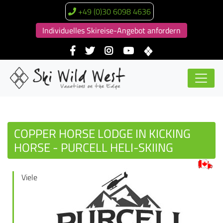
+49 (0)30 6098 4636
Individuelles Skireise-Angebot anfordern
COPPER HORSE LODGE IN KICKING
HORSE - PURCELL HELI-SKIING
Viele